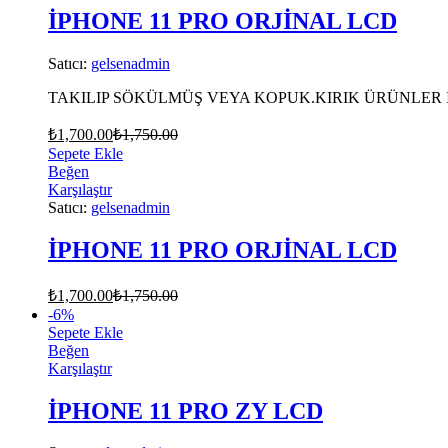
İPHONE 11 PRO ORJİNAL LCD
Satıcı:
gelsenadmin
TAKILIP SÖKÜLMÜŞ VEYA KOPUK.KIRIK ÜRÜNLER 
₺
1,700.00
₺
1,750.00
Sepete Ekle
Beğen
Karşılaştır
Satıcı:
gelsenadmin
İPHONE 11 PRO ORJİNAL LCD
₺
1,700.00
₺
1,750.00
-
6
%
Sepete Ekle
Beğen
Karşılaştır
İPHONE 11 PRO ZY LCD