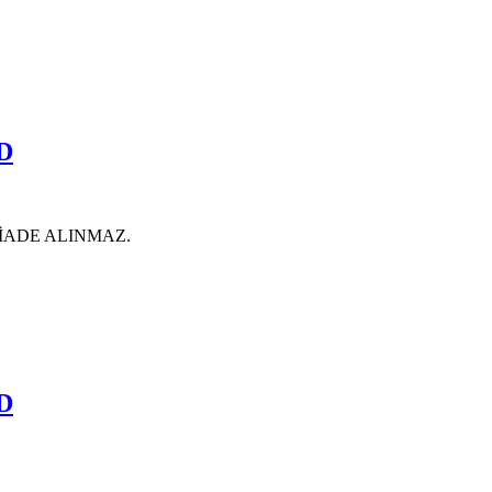
D
İADE ALINMAZ.
D