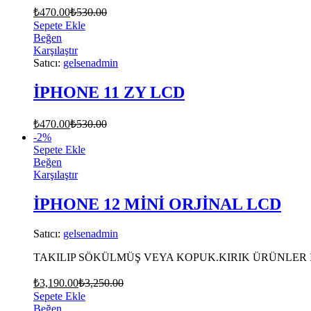
₺
470.00
₺
530.00
Sepete Ekle
Beğen
Karşılaştır
Satıcı:
gelsenadmin
İPHONE 11 ZY LCD
₺
470.00
₺
530.00
-
2
%
Sepete Ekle
Beğen
Karşılaştır
İPHONE 12 MİNİ ORJİNAL LCD
Satıcı:
gelsenadmin
TAKILIP SÖKÜLMÜŞ VEYA KOPUK.KIRIK ÜRÜNLER 
₺
3,190.00
₺
3,250.00
Sepete Ekle
Beğen