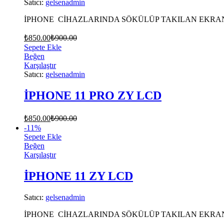
Satıcı:
gelsenadmin
İPHONE CİHAZLARINDA SÖKÜLÜP TAKILAN EKRAN
₺
850.00
₺
900.00
Sepete Ekle
Beğen
Karşılaştır
Satıcı:
gelsenadmin
İPHONE 11 PRO ZY LCD
₺
850.00
₺
900.00
-
11
%
Sepete Ekle
Beğen
Karşılaştır
İPHONE 11 ZY LCD
Satıcı:
gelsenadmin
İPHONE CİHAZLARINDA SÖKÜLÜP TAKILAN EKRAN