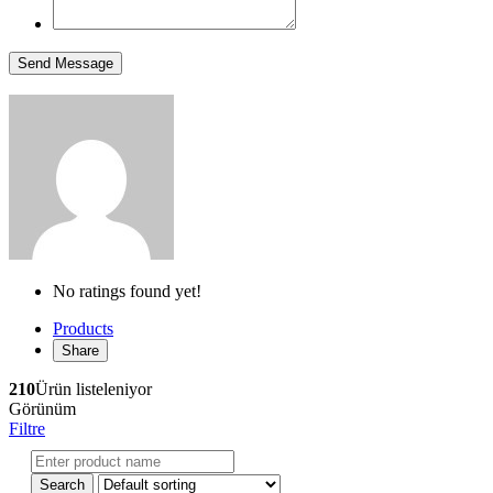
No ratings found yet!
Products
Share
210
Ürün listeleniyor
Görünüm
Filtre