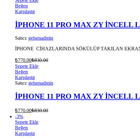
Sepete Ekle
Beğen
Karşılaştır
İPHONE 11 PRO MAX ZY İNCELL 
Satıcı:
gelsenadmin
İPHONE CİHAZLARINDA SÖKÜLÜP TAKILAN EKRAN
₺
770.00
₺
830.00
Sepete Ekle
Beğen
Karşılaştır
Satıcı:
gelsenadmin
İPHONE 11 PRO MAX ZY İNCELL 
₺
770.00
₺
830.00
-
3
%
Sepete Ekle
Beğen
Karşılaştır