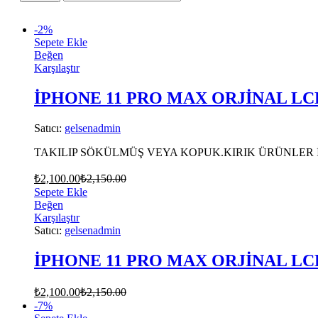
-
2
%
Sepete Ekle
Beğen
Karşılaştır
İPHONE 11 PRO MAX ORJİNAL LC
Satıcı:
gelsenadmin
TAKILIP SÖKÜLMÜŞ VEYA KOPUK.KIRIK ÜRÜNLER 
₺
2,100.00
₺
2,150.00
Sepete Ekle
Beğen
Karşılaştır
Satıcı:
gelsenadmin
İPHONE 11 PRO MAX ORJİNAL LC
₺
2,100.00
₺
2,150.00
-
7
%