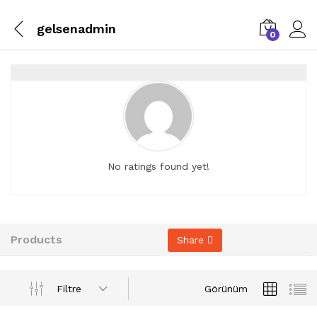
gelsenadmin
0
No ratings found yet!
Products
Share
Filtre
Görünüm