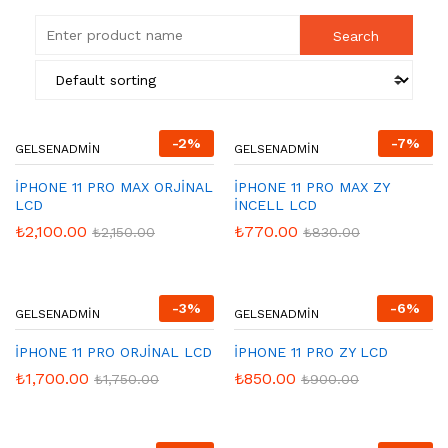
-
2
%
-
7
%
GELSENADMIN
GELSENADMIN
İPHONE 11 PRO MAX ORJİNAL
İPHONE 11 PRO MAX ZY
LCD
İNCELL LCD
₺
2,100.00
₺
770.00
₺
2,150.00
₺
830.00
-
3
%
-
6
%
GELSENADMIN
GELSENADMIN
İPHONE 11 PRO ORJİNAL LCD
İPHONE 11 PRO ZY LCD
₺
1,700.00
₺
850.00
₺
1,750.00
₺
900.00