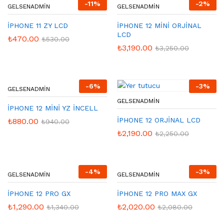
-
11
%
-
2
%
GELSENADMIN
GELSENADMIN
İPHONE 11 ZY LCD
İPHONE 12 MİNİ ORJİNAL
LCD
₺
470.00
₺
530.00
₺
3,190.00
₺
3,250.00
-
6
%
-
3
%
GELSENADMIN
GELSENADMIN
İPHONE 12 MİNİ YZ İNCELL
İPHONE 12 ORJİNAL LCD
₺
880.00
₺
940.00
₺
2,190.00
₺
2,250.00
-
4
%
-
3
%
GELSENADMIN
GELSENADMIN
İPHONE 12 PRO GX
İPHONE 12 PRO MAX GX
₺
1,290.00
₺
2,020.00
₺
1,340.00
₺
2,080.00