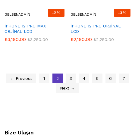
-
2
%
-
3
%
GELSENADMIN
GELSENADMIN
İPHONE 12 PRO MAX
İPHONE 12 PRO ORJİNAL
ORJİNAL LCD
LCD
₺
3,190.00
₺
2,190.00
₺
3,250.00
₺
2,250.00
← Previous
1
2
3
4
5
6
7
Next →
Bize Ulaşın