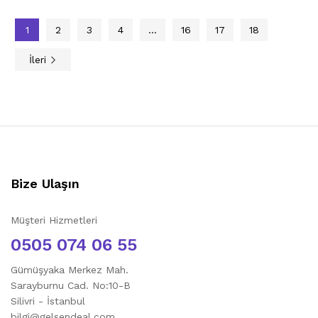
1
2
3
4
…
16
17
18
İleri
Bize Ulaşın
Müşteri Hizmetleri
0505 074 06 55
Gümüşyaka Merkez Mah.
Sarayburnu Cad. No:10-B
Silivri - İstanbul
bilgi@gelsendeal.com