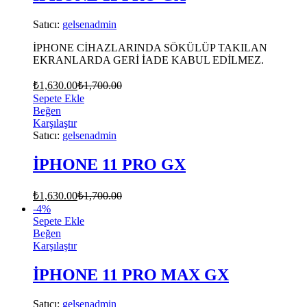
Satıcı:
gelsenadmin
İPHONE CİHAZLARINDA SÖKÜLÜP TAKILAN
EKRANLARDA GERİ İADE KABUL EDİLMEZ.
₺
1,630.00
₺
1,700.00
Sepete Ekle
Beğen
Karşılaştır
Satıcı:
gelsenadmin
İPHONE 11 PRO GX
₺
1,630.00
₺
1,700.00
-
4
%
Sepete Ekle
Beğen
Karşılaştır
İPHONE 11 PRO MAX GX
Satıcı:
gelsenadmin