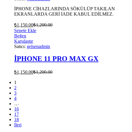
İPHONE CİHAZLARINDA SÖKÜLÜP TAKILAN
EKRANLARDA GERİ İADE KABUL EDİLMEZ.
₺
1,150.00
₺
1,200.00
Sepete Ekle
Beğen
Karşılaştır
Satıcı:
gelsenadmin
İPHONE 11 PRO MAX GX
₺
1,150.00
₺
1,200.00
1
2
3
4
…
16
17
18
İleri