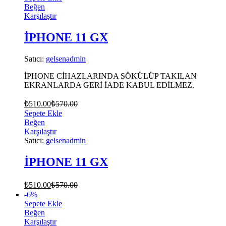
Beğen
Karşılaştır
İPHONE 11 GX
Satıcı:
gelsenadmin
İPHONE CİHAZLARINDA SÖKÜLÜP TAKILAN
EKRANLARDA GERİ İADE KABUL EDİLMEZ.
₺
510.00
₺
570.00
Sepete Ekle
Beğen
Karşılaştır
Satıcı:
gelsenadmin
İPHONE 11 GX
₺
510.00
₺
570.00
-
6
%
Sepete Ekle
Beğen
Karşılaştır