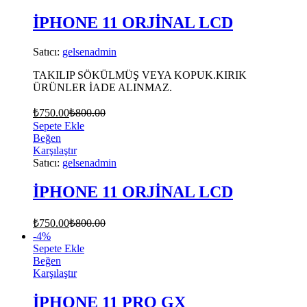
İPHONE 11 ORJİNAL LCD
Satıcı:
gelsenadmin
TAKILIP SÖKÜLMÜŞ VEYA KOPUK.KIRIK
ÜRÜNLER İADE ALINMAZ.
₺
750.00
₺
800.00
Sepete Ekle
Beğen
Karşılaştır
Satıcı:
gelsenadmin
İPHONE 11 ORJİNAL LCD
₺
750.00
₺
800.00
-
4
%
Sepete Ekle
Beğen
Karşılaştır
İPHONE 11 PRO GX