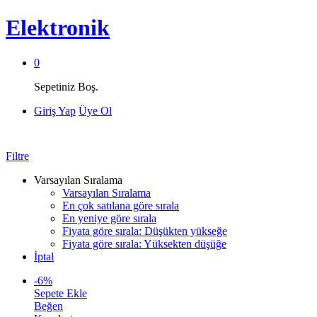
Elektronik
0
Sepetiniz Boş.
Giriş Yap
Üye Ol
Filtre
Varsayılan Sıralama
Varsayılan Sıralama
En çok satılana göre sırala
En yeniye göre sırala
Fiyata göre sırala: Düşükten yükseğe
Fiyata göre sırala: Yüksekten düşüğe
İptal
-
6
%
Sepete Ekle
Beğen