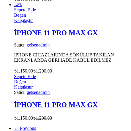
-
4
%
Sepete Ekle
Beğen
Karşılaştır
İPHONE 11 PRO MAX GX
Satıcı:
gelsenadmin
İPHONE CİHAZLARINDA SÖKÜLÜP TAKILAN
EKRANLARDA GERİ İADE KABUL EDİLMEZ.
₺
1,150.00
₺
1,200.00
Sepete Ekle
Beğen
Karşılaştır
Satıcı:
gelsenadmin
İPHONE 11 PRO MAX GX
₺
1,150.00
₺
1,200.00
← Previous