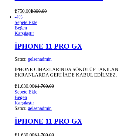
₺
750.00
₺
800.00
-
4
%
Sepete Ekle
Beğen
Karşılaştır
İPHONE 11 PRO GX
Satıcı:
gelsenadmin
İPHONE CİHAZLARINDA SÖKÜLÜP TAKILAN
EKRANLARDA GERİ İADE KABUL EDİLMEZ.
₺
1,630.00
₺
1,700.00
Sepete Ekle
Beğen
Karşılaştır
Satıcı:
gelsenadmin
İPHONE 11 PRO GX
₺
1,630.00
₺
1,700.00