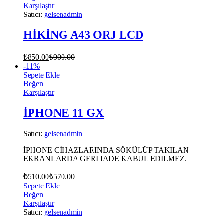
Karşılaştır
Satıcı:
gelsenadmin
HİKİNG A43 ORJ LCD
₺
850.00
₺
900.00
-
11
%
Sepete Ekle
Beğen
Karşılaştır
İPHONE 11 GX
Satıcı:
gelsenadmin
İPHONE CİHAZLARINDA SÖKÜLÜP TAKILAN
EKRANLARDA GERİ İADE KABUL EDİLMEZ.
₺
510.00
₺
570.00
Sepete Ekle
Beğen
Karşılaştır
Satıcı:
gelsenadmin