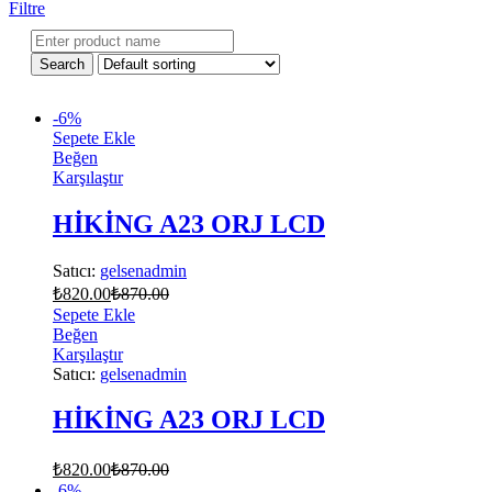
Filtre
-
6
%
Sepete Ekle
Beğen
Karşılaştır
HİKİNG A23 ORJ LCD
Satıcı:
gelsenadmin
₺
820.00
₺
870.00
Sepete Ekle
Beğen
Karşılaştır
Satıcı:
gelsenadmin
HİKİNG A23 ORJ LCD
₺
820.00
₺
870.00
-
6
%