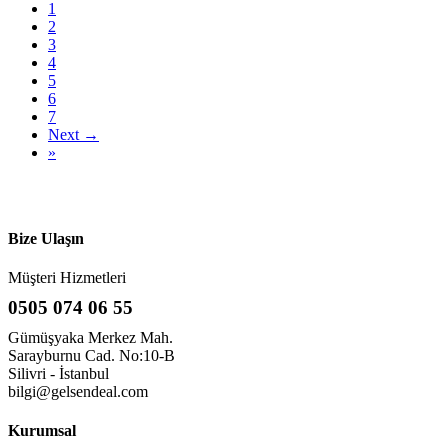
1
2
3
4
5
6
7
Next →
»
Bize Ulaşın
Müşteri Hizmetleri
0505 074 06 55
Gümüşyaka Merkez Mah.
Sarayburnu Cad. No:10-B
Silivri - İstanbul
bilgi@gelsendeal.com
Kurumsal