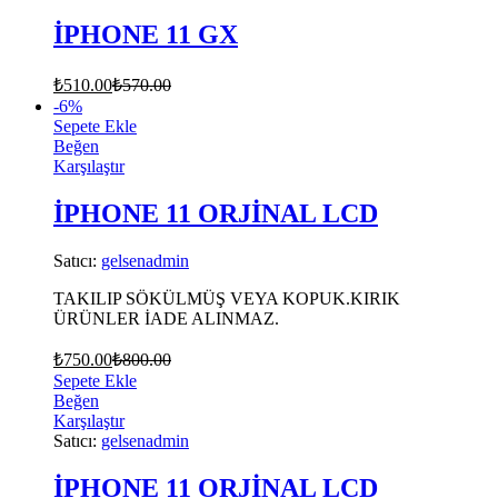
İPHONE 11 GX
₺
510.00
₺
570.00
-
6
%
Sepete Ekle
Beğen
Karşılaştır
İPHONE 11 ORJİNAL LCD
Satıcı:
gelsenadmin
TAKILIP SÖKÜLMÜŞ VEYA KOPUK.KIRIK
ÜRÜNLER İADE ALINMAZ.
₺
750.00
₺
800.00
Sepete Ekle
Beğen
Karşılaştır
Satıcı:
gelsenadmin
İPHONE 11 ORJİNAL LCD