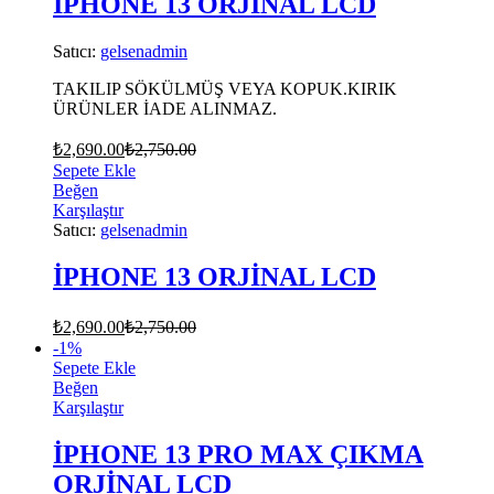
İPHONE 13 ORJİNAL LCD
Satıcı:
gelsenadmin
TAKILIP SÖKÜLMÜŞ VEYA KOPUK.KIRIK
ÜRÜNLER İADE ALINMAZ.
₺
2,690.00
₺
2,750.00
Sepete Ekle
Beğen
Karşılaştır
Satıcı:
gelsenadmin
İPHONE 13 ORJİNAL LCD
₺
2,690.00
₺
2,750.00
-
1
%
Sepete Ekle
Beğen
Karşılaştır
İPHONE 13 PRO MAX ÇIKMA
ORJİNAL LCD