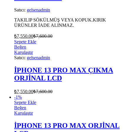
Satıcı:
gelsenadmin
TAKILIP SÖKÜLMÜŞ VEYA KOPUK.KIRIK
ÜRÜNLER İADE ALINMAZ.
₺
7,550.00
₺
7,600.00
Sepete Ekle
Beğen
Karşılaştır
Satıcı:
gelsenadmin
İPHONE 13 PRO MAX ÇIKMA
ORJİNAL LCD
₺
7,550.00
₺
7,600.00
-
1
%
Sepete Ekle
Beğen
Karşılaştır
İPHONE 13 PRO MAX ORJİNAL