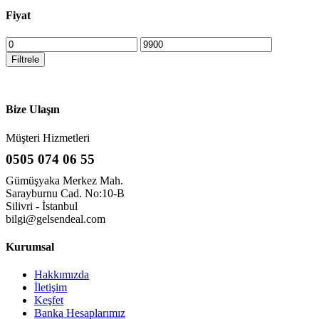
Fiyat
En
En
düşük
yüksek
Filtrele
fiyat
fiyat
Bize Ulaşın
Müşteri Hizmetleri
0505 074 06 55
Gümüşyaka Merkez Mah.
Sarayburnu Cad. No:10-B
Silivri - İstanbul
bilgi@gelsendeal.com
Kurumsal
Hakkımızda
İletişim
Keşfet
Banka Hesaplarımız