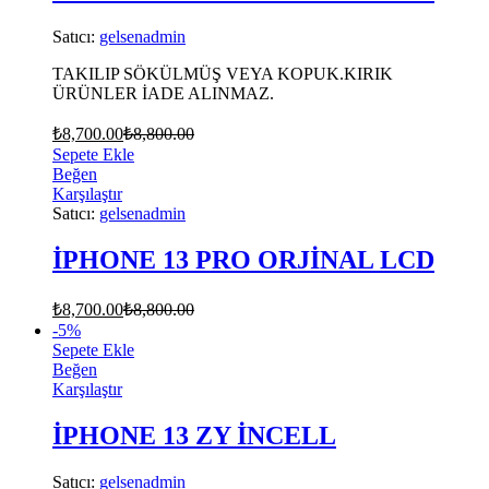
Satıcı:
gelsenadmin
TAKILIP SÖKÜLMÜŞ VEYA KOPUK.KIRIK
ÜRÜNLER İADE ALINMAZ.
₺
8,700.00
₺
8,800.00
Sepete Ekle
Beğen
Karşılaştır
Satıcı:
gelsenadmin
İPHONE 13 PRO ORJİNAL LCD
₺
8,700.00
₺
8,800.00
-
5
%
Sepete Ekle
Beğen
Karşılaştır
İPHONE 13 ZY İNCELL
Satıcı:
gelsenadmin