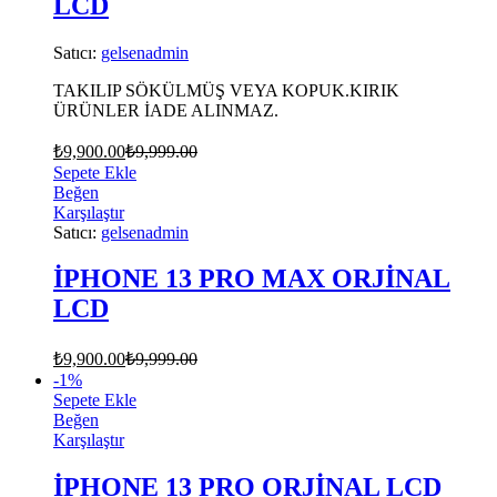
LCD
Satıcı:
gelsenadmin
TAKILIP SÖKÜLMÜŞ VEYA KOPUK.KIRIK
ÜRÜNLER İADE ALINMAZ.
₺
9,900.00
₺
9,999.00
Sepete Ekle
Beğen
Karşılaştır
Satıcı:
gelsenadmin
İPHONE 13 PRO MAX ORJİNAL
LCD
₺
9,900.00
₺
9,999.00
-
1
%
Sepete Ekle
Beğen
Karşılaştır
İPHONE 13 PRO ORJİNAL LCD