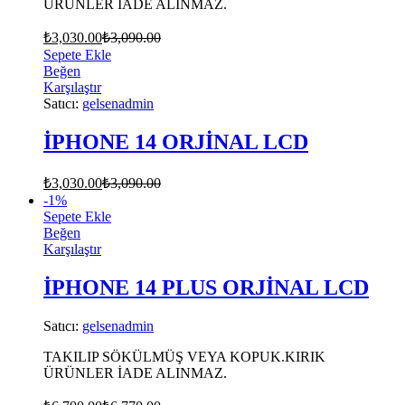
ÜRÜNLER İADE ALINMAZ.
₺
3,030.00
₺
3,090.00
Sepete Ekle
Beğen
Karşılaştır
Satıcı:
gelsenadmin
İPHONE 14 ORJİNAL LCD
₺
3,030.00
₺
3,090.00
-
1
%
Sepete Ekle
Beğen
Karşılaştır
İPHONE 14 PLUS ORJİNAL LCD
Satıcı:
gelsenadmin
TAKILIP SÖKÜLMÜŞ VEYA KOPUK.KIRIK
ÜRÜNLER İADE ALINMAZ.