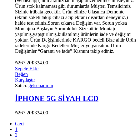
(Whatshapp) numaramızdan ulaşıp düzenlenmesini isteyiniz.
Ürün stok kalmaması gibi durumlarda Müşteri Temsilcimiz
Sizinle irtibata gecektir. Ürün elinize Ulaşınca Demonte
(ekran soketi takıp cihazı acıp ekranı dışardan deneyiniz.)
halde test ediniz.Sorun cıkarsa Değişim var. Sorun yoksa
Montajına Başlayın Sorumluluk Size aittir. Montajı
yapılmış,yapıştırılmış,kullanılmış ürünlerin iade ve değişimi
yoktur. Ürün Değişimlerinde KARGO bedeli Bize aittir.Ürün
iadelerinde Kargo Bedelleri Müşteriye yansıtılır. Ürün
Değişimler “Garanti ve iade” Kısmını takip ediniz.
₺
267.20
₺
334.00
Sepete Ekle
Beğen
Karşılaştır
Satıcı:
gelsenadmin
İPHONE 5G SİYAH LCD
₺
267.20
₺
334.00
Geri
1
2