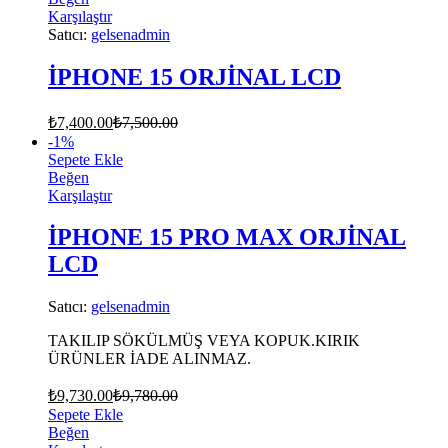
Karşılaştır
Satıcı:
gelsenadmin
İPHONE 15 ORJİNAL LCD
₺
7,400.00
₺
7,500.00
-
1
%
Sepete Ekle
Beğen
Karşılaştır
İPHONE 15 PRO MAX ORJİNAL
LCD
Satıcı:
gelsenadmin
TAKILIP SÖKÜLMÜŞ VEYA KOPUK.KIRIK
ÜRÜNLER İADE ALINMAZ.
₺
9,730.00
₺
9,780.00
Sepete Ekle
Beğen