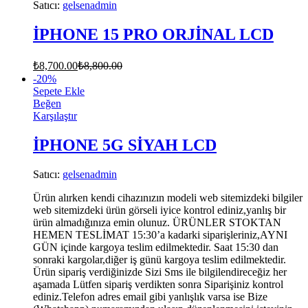
Satıcı:
gelsenadmin
İPHONE 15 PRO ORJİNAL LCD
₺
8,700.00
₺
8,800.00
-
20
%
Sepete Ekle
Beğen
Karşılaştır
İPHONE 5G SİYAH LCD
Satıcı:
gelsenadmin
Ürün alırken kendi cihazınızın modeli web sitemizdeki bilgiler
web sitemizdeki ürün görseli iyice kontrol ediniz,yanlış bir
ürün almadığınıza emin olunuz. ÜRÜNLER STOKTAN
HEMEN TESLİMAT 15:30’a kadarki siparişleriniz,AYNI
GÜN içinde kargoya teslim edilmektedir. Saat 15:30 dan
sonraki kargolar,diğer iş günü kargoya teslim edilmektedir.
Ürün sipariş verdiğinizde Sizi Sms ile bilgilendireceğiz her
aşamada Lütfen sipariş verdikten sonra Siparişiniz kontrol
ediniz.Telefon adres email gibi yanlışlık varsa ise Bize