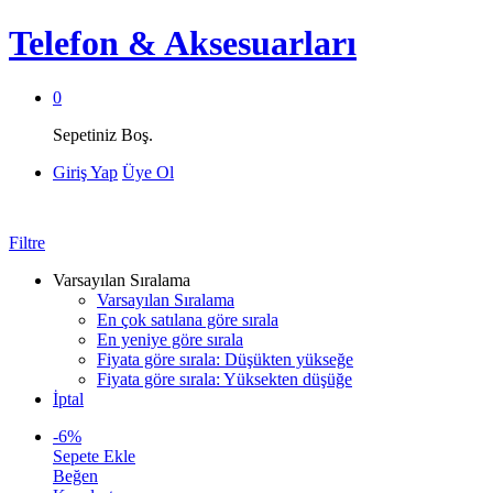
Telefon & Aksesuarları
0
Sepetiniz Boş.
Giriş Yap
Üye Ol
Filtre
Varsayılan Sıralama
Varsayılan Sıralama
En çok satılana göre sırala
En yeniye göre sırala
Fiyata göre sırala: Düşükten yükseğe
Fiyata göre sırala: Yüksekten düşüğe
İptal
-
6
%
Sepete Ekle
Beğen