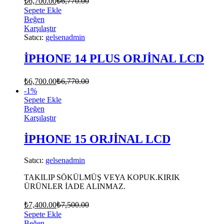
₺
6,700.00
₺
6,770.00
Sepete Ekle
Beğen
Karşılaştır
Satıcı:
gelsenadmin
İPHONE 14 PLUS ORJİNAL LCD
₺
6,700.00
₺
6,770.00
-
1
%
Sepete Ekle
Beğen
Karşılaştır
İPHONE 15 ORJİNAL LCD
Satıcı:
gelsenadmin
TAKILIP SÖKÜLMÜŞ VEYA KOPUK.KIRIK
ÜRÜNLER İADE ALINMAZ.
₺
7,400.00
₺
7,500.00
Sepete Ekle
Beğen