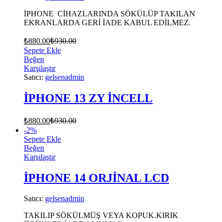
İPHONE CİHAZLARINDA SÖKÜLÜP TAKILAN
EKRANLARDA GERİ İADE KABUL EDİLMEZ.
₺
880.00
₺
930.00
Sepete Ekle
Beğen
Karşılaştır
Satıcı:
gelsenadmin
İPHONE 13 ZY İNCELL
₺
880.00
₺
930.00
-
2
%
Sepete Ekle
Beğen
Karşılaştır
İPHONE 14 ORJİNAL LCD
Satıcı:
gelsenadmin
TAKILIP SÖKÜLMÜŞ VEYA KOPUK.KIRIK