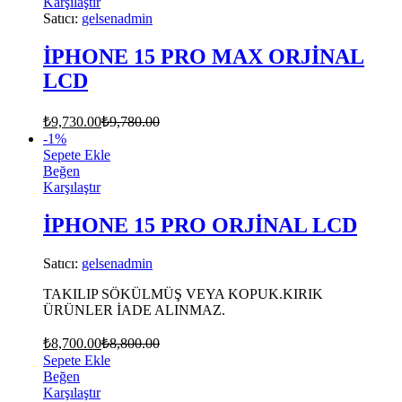
Karşılaştır
Satıcı:
gelsenadmin
İPHONE 15 PRO MAX ORJİNAL
LCD
₺
9,730.00
₺
9,780.00
-
1
%
Sepete Ekle
Beğen
Karşılaştır
İPHONE 15 PRO ORJİNAL LCD
Satıcı:
gelsenadmin
TAKILIP SÖKÜLMÜŞ VEYA KOPUK.KIRIK
ÜRÜNLER İADE ALINMAZ.
₺
8,700.00
₺
8,800.00
Sepete Ekle
Beğen
Karşılaştır