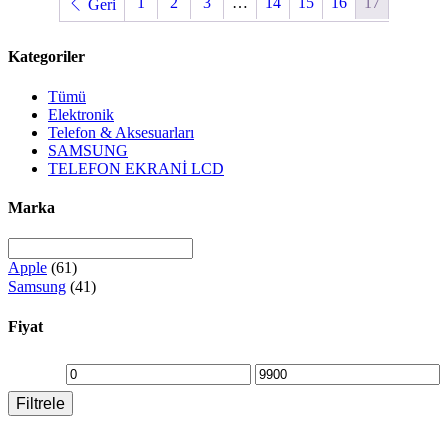
1
2
3
…
14
15
16
17
Geri
Kategoriler
Tümü
Elektronik
Telefon & Aksesuarları
SAMSUNG
TELEFON EKRANİ LCD
Marka
Apple
(61)
Samsung
(41)
Fiyat
En
En
Filtrele
düşük
yüksek
fiyat
fiyat