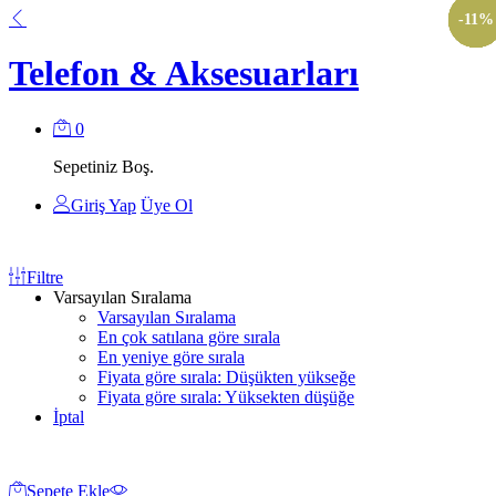
-
-
-
-
-
-
-
-
-
-
10
10
11
11
7
6
4
6
9
9
%
%
%
%
%
%
%
%
%
%
Telefon & Aksesuarları
0
Sepetiniz Boş.
Giriş Yap
Üye Ol
Filtre
Varsayılan Sıralama
Varsayılan Sıralama
En çok satılana göre sırala
En yeniye göre sırala
Fiyata göre sırala: Düşükten yükseğe
Fiyata göre sırala: Yüksekten düşüğe
İptal
Sepete Ekle