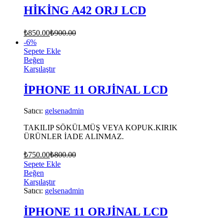
HİKİNG A42 ORJ LCD
₺
850.00
₺
900.00
-
6
%
Sepete Ekle
Beğen
Karşılaştır
İPHONE 11 ORJİNAL LCD
Satıcı:
gelsenadmin
TAKILIP SÖKÜLMÜŞ VEYA KOPUK.KIRIK
ÜRÜNLER İADE ALINMAZ.
₺
750.00
₺
800.00
Sepete Ekle
Beğen
Karşılaştır
Satıcı:
gelsenadmin
İPHONE 11 ORJİNAL LCD