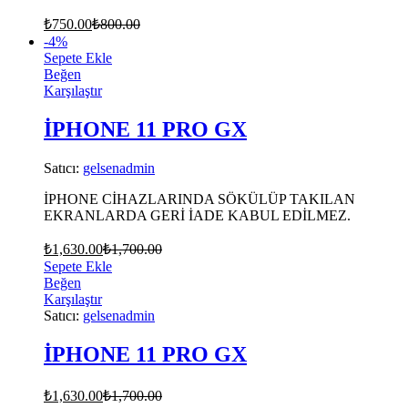
₺
750.00
₺
800.00
-
4
%
Sepete Ekle
Beğen
Karşılaştır
İPHONE 11 PRO GX
Satıcı:
gelsenadmin
İPHONE CİHAZLARINDA SÖKÜLÜP TAKILAN
EKRANLARDA GERİ İADE KABUL EDİLMEZ.
₺
1,630.00
₺
1,700.00
Sepete Ekle
Beğen
Karşılaştır
Satıcı:
gelsenadmin
İPHONE 11 PRO GX
₺
1,630.00
₺
1,700.00