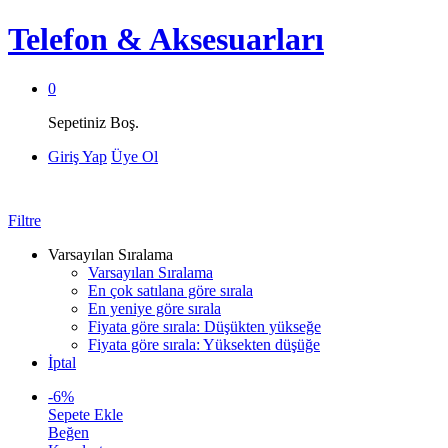
Telefon & Aksesuarları
0
Sepetiniz Boş.
Giriş Yap
Üye Ol
Filtre
Varsayılan Sıralama
Varsayılan Sıralama
En çok satılana göre sırala
En yeniye göre sırala
Fiyata göre sırala: Düşükten yükseğe
Fiyata göre sırala: Yüksekten düşüğe
İptal
-
6
%
Sepete Ekle
Beğen