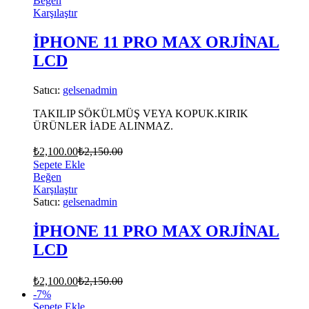
Beğen
Karşılaştır
İPHONE 11 PRO MAX ORJİNAL
LCD
Satıcı:
gelsenadmin
TAKILIP SÖKÜLMÜŞ VEYA KOPUK.KIRIK
ÜRÜNLER İADE ALINMAZ.
₺
2,100.00
₺
2,150.00
Sepete Ekle
Beğen
Karşılaştır
Satıcı:
gelsenadmin
İPHONE 11 PRO MAX ORJİNAL
LCD
₺
2,100.00
₺
2,150.00
-
7
%
Sepete Ekle