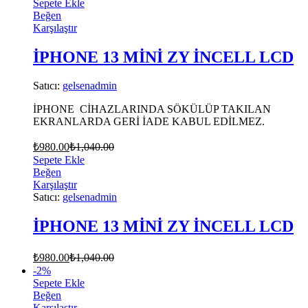
Sepete Ekle
Beğen
Karşılaştır
İPHONE 13 MİNİ ZY İNCELL LCD
Satıcı:
gelsenadmin
İPHONE CİHAZLARINDA SÖKÜLÜP TAKILAN
EKRANLARDA GERİ İADE KABUL EDİLMEZ.
₺
980.00
₺
1,040.00
Sepete Ekle
Beğen
Karşılaştır
Satıcı:
gelsenadmin
İPHONE 13 MİNİ ZY İNCELL LCD
₺
980.00
₺
1,040.00
-
2
%
Sepete Ekle
Beğen
Karşılaştır