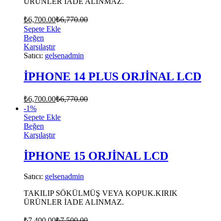
ÜRÜNLER İADE ALINMAZ.
₺
6,700.00
₺
6,770.00
Sepete Ekle
Beğen
Karşılaştır
Satıcı:
gelsenadmin
İPHONE 14 PLUS ORJİNAL LCD
₺
6,700.00
₺
6,770.00
-
1
%
Sepete Ekle
Beğen
Karşılaştır
İPHONE 15 ORJİNAL LCD
Satıcı:
gelsenadmin
TAKILIP SÖKÜLMÜŞ VEYA KOPUK.KIRIK
ÜRÜNLER İADE ALINMAZ.
₺
7,400.00
₺
7,500.00