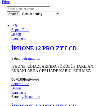
Filtre
-
7
%
Sepete Ekle
Beğen
Karşılaştır
İPHONE 12 PRO ZY LCD
Satıcı:
gelsenadmin
İPHONE CİHAZLARINDA SÖKÜLÜP TAKILAN
EKRANLARDA GERİ İADE KABUL EDİLMEZ.
₺
970.00
₺
1,040.00
Sepete Ekle
Beğen
Karşılaştır
Satıcı:
gelsenadmin