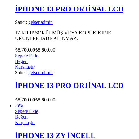
İPHONE 13 PRO ORJİNAL LCD
Satıcı:
gelsenadmin
TAKILIP SÖKÜLMÜŞ VEYA KOPUK.KIRIK
ÜRÜNLER İADE ALINMAZ.
₺
8,700.00
₺
8,800.00
Sepete Ekle
Beğen
Karşılaştır
Satıcı:
gelsenadmin
İPHONE 13 PRO ORJİNAL LCD
₺
8,700.00
₺
8,800.00
-
5
%
Sepete Ekle
Beğen
Karşılaştır
İPHONE 13 ZY İNCELL