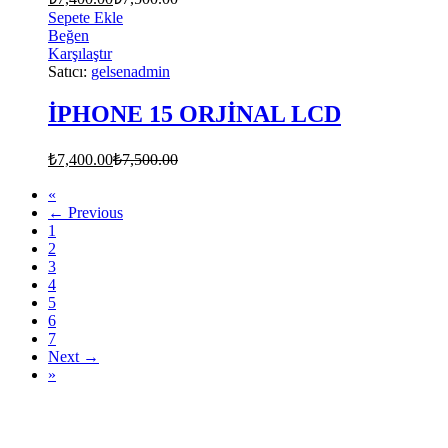
Sepete Ekle
Beğen
Karşılaştır
Satıcı:
gelsenadmin
İPHONE 15 ORJİNAL LCD
₺
7,400.00
₺
7,500.00
«
← Previous
1
2
3
4
5
6
7
Next →
»