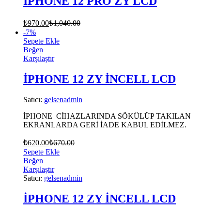
İPHONE 12 PRO ZY LCD
₺
970.00
₺
1,040.00
-
7
%
Sepete Ekle
Beğen
Karşılaştır
İPHONE 12 ZY İNCELL LCD
Satıcı:
gelsenadmin
İPHONE CİHAZLARINDA SÖKÜLÜP TAKILAN
EKRANLARDA GERİ İADE KABUL EDİLMEZ.
₺
620.00
₺
670.00
Sepete Ekle
Beğen
Karşılaştır
Satıcı:
gelsenadmin
İPHONE 12 ZY İNCELL LCD