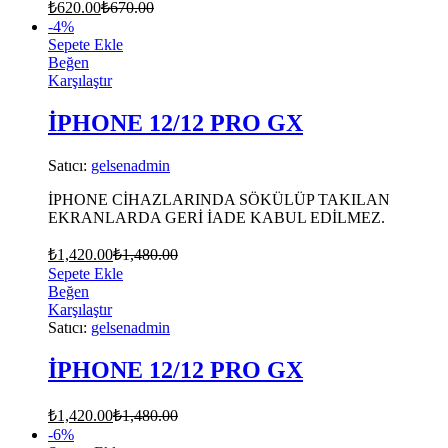
₺
620.00
₺
670.00
-
4
%
Sepete Ekle
Beğen
Karşılaştır
İPHONE 12/12 PRO GX
Satıcı:
gelsenadmin
İPHONE CİHAZLARINDA SÖKÜLÜP TAKILAN
EKRANLARDA GERİ İADE KABUL EDİLMEZ.
₺
1,420.00
₺
1,480.00
Sepete Ekle
Beğen
Karşılaştır
Satıcı:
gelsenadmin
İPHONE 12/12 PRO GX
₺
1,420.00
₺
1,480.00
-
6
%