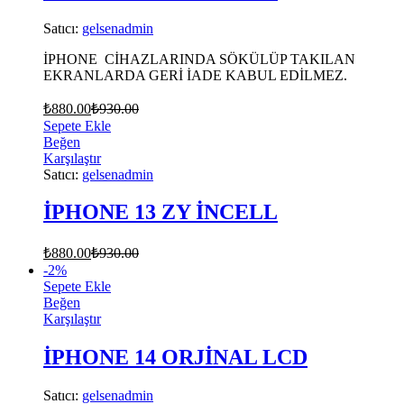
Satıcı:
gelsenadmin
İPHONE CİHAZLARINDA SÖKÜLÜP TAKILAN
EKRANLARDA GERİ İADE KABUL EDİLMEZ.
₺
880.00
₺
930.00
Sepete Ekle
Beğen
Karşılaştır
Satıcı:
gelsenadmin
İPHONE 13 ZY İNCELL
₺
880.00
₺
930.00
-
2
%
Sepete Ekle
Beğen
Karşılaştır
İPHONE 14 ORJİNAL LCD
Satıcı:
gelsenadmin