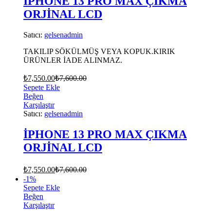
İPHONE 13 PRO MAX ÇIKMA
ORJİNAL LCD
Satıcı:
gelsenadmin
TAKILIP SÖKÜLMÜŞ VEYA KOPUK.KIRIK
ÜRÜNLER İADE ALINMAZ.
₺
7,550.00
₺
7,600.00
Sepete Ekle
Beğen
Karşılaştır
Satıcı:
gelsenadmin
İPHONE 13 PRO MAX ÇIKMA
ORJİNAL LCD
₺
7,550.00
₺
7,600.00
-
1
%
Sepete Ekle
Beğen
Karşılaştır